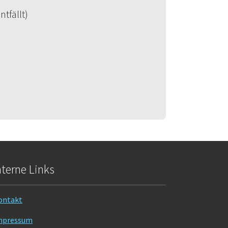
tfällt)
nterne Links
ontakt
mpressum