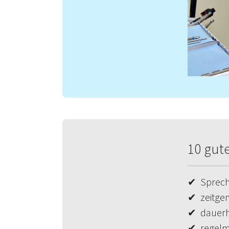
10 gut
✔ Sprechs
✔ zeitgem
✔ dauerh
✔ regelm