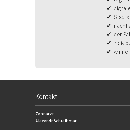
✔ digital
✔ Spezial
✔ nachhal
✔ der Pat
✔ individ
✔ wir neh
Kontakt
Zahnarzt
Alexandr Schreibman