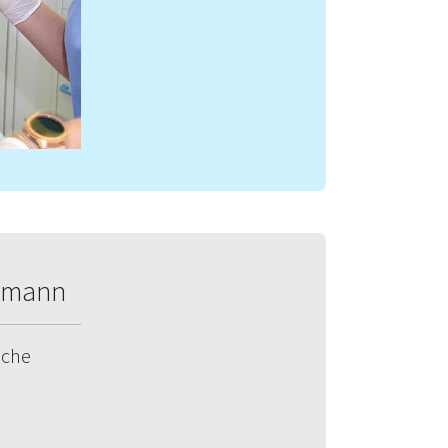
ibmann
ache