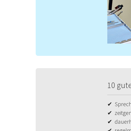
10 gut
✔ Sprechs
✔ zeitgem
✔ dauerh
✔ regelm