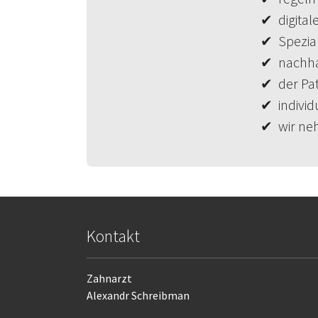
✔ digital
✔ Spezial
✔ nachhal
✔ der Pat
✔ individ
✔ wir neh
Kontakt
Zahnarzt
Alexandr Schreibman