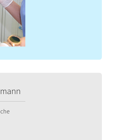
ibmann
ache