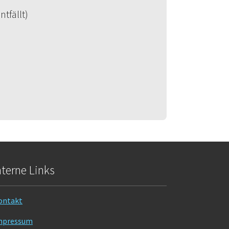
tfällt)
nterne Links
ontakt
mpressum